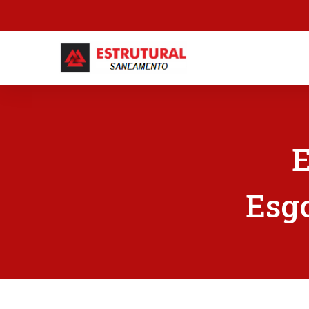
E
Esgo