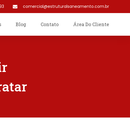
93
comercial@estruturalsaneamento.com.br
s
Blog
Contato
Área Do Cliente
ir
ratar