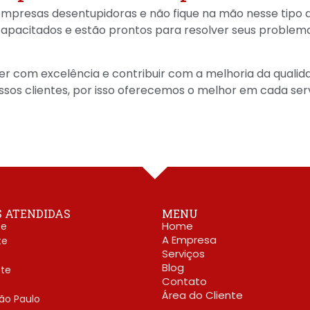
mpresas desentupidoras e não fique na mão nesse tipo d
 capacitados e estão prontos para resolver seus proble
 com excelência e contribuir com a melhoria da qualida
sos clientes, por isso oferecemos o melhor em cada se
S ATENDIDAS
MENU
Home
te
A Empresa
te
Serviços
Blog
te
Contato
Área do Cliente
ão Paulo