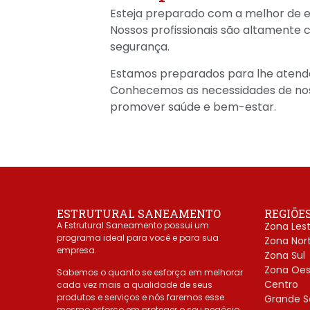
Esteja preparado com a melhor de e
Nossos profissionais são altamente
segurança.
Estamos preparados para lhe atender
Conhecemos as necessidades de nos
promover saúde e bem-estar.
ESTRUTURAL SANEAMENTO
REGIÕE
A Estrutural Saneamento possui um
Zona Les
programa ideal para você e para sua
Zona Nor
empresa.
Zona Sul
Zona Oes
Sabemos o quanto se esforça em melhorar
Centro
cada vez mais a qualidade de seus
produtos e serviços e nós faremos esse
Grande S
mesmo esforço em proteger o seu negócio.