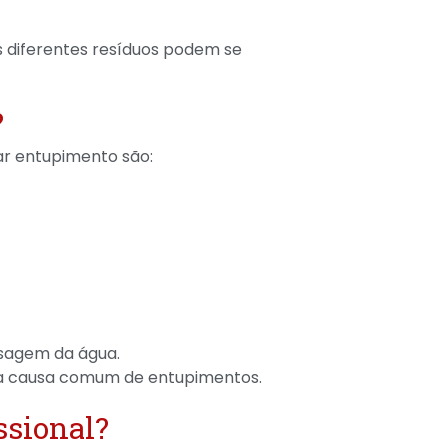
os diferentes resíduos podem se
?
ar entupimento são:
ssagem da água.
a causa comum de entupimentos.
ssional?