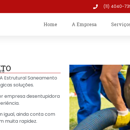
(11) 4040-73
Home
A Empresa
Serviço
NTO
ra
 A Estrutural Saneamento
gicas soluções.
hor empresa desentupidora
riência.
 igual, ainda conta com
m muita rapidez.