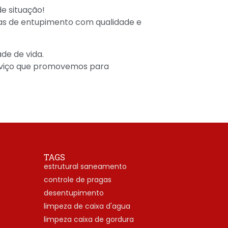
e situação!
mas de entupimento com qualidade e
de de vida.
rviço que promovemos para
TAGS
estrutural saneamento
controle de pragas
desentupimento
limpeza de caixa d'agua
limpeza caixa de gordura