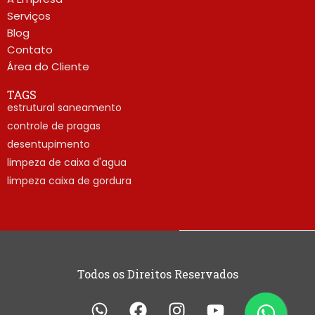
Serviços
Blog
Contato
Área do Cliente
TAGS
estrutural saneamento
controle de pragas
desentupimento
limpeza de caixa d'agua
limpeza caixa de gordura
Todos os Direitos Reservados