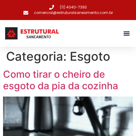
(11) 4040-7393
comercial@estruturalsaneamento.com.br
Categoria:
Esgoto
Como tirar o cheiro de
esgoto da pia da cozinha